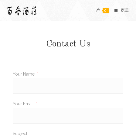
0
選單
Contact Us
Your Name
*
Your Email
*
Subject